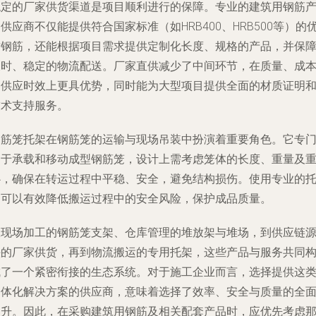
稳定的厂家供货渠道是项目顺利进行的保障。专业的建筑用钢筋
供应商不仅能提供符合国家标准（如HRB400、HRB500等）的
质钢筋，还能根据项目需求提供定制化长度、规格的产品，并保
及时、稳定的物流配送。厂家直供减少了中间环节，在质量、成
和供应时效上更具优势，同时能为大型项目提供全面的材质证明
技术支持服务。
钢筋笼托架在钢筋笼的运输与现场吊装中扮演着重要角色。它专
用于承载和移动成型钢筋笼，设计上需考虑笼体的长度、重量及
心，确保在转运过程中平稳、安全，避免结构损伤。使用专业的
架可以有效降低搬运过程中的安全风险，保护成品质量。
从现场加工的钢筋笼支架、仓库管理的堆放架与堆场，到供应链
头的厂家供货，再到物流搬运的专用托架，这些产品与服务共同
成了一个紧密衔接的生态系统。对于施工企业而言，选择提供这
一体化解决方案的供应商，意味着选择了效率、安全与质量的全
提升。因此，在采购建筑用钢筋及相关配套产品时，应优先考虑