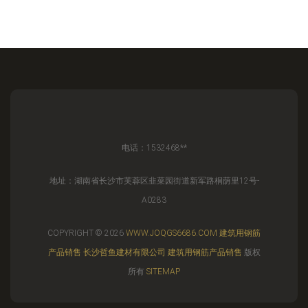
电话：1532468**
地址：湖南省长沙市芙蓉区韭菜园街道新军路桐荫里12号-
A0283
COPYRIGHT © 2026
WWW.JOQGS6686.COM
建筑用钢筋
产品销售
长沙哲鱼建材有限公司
建筑用钢筋产品销售
版权
所有
SITEMAP