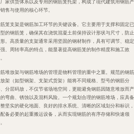
的厂家供货体系以及专用的钢筋笼托架，构成了现代建筑用钢筋
品销售与使用的核心环节。
钢筋笼支架是钢筋加工环节的关键设备。它主要用于支撑和固定
成型的钢筋笼，确保其在浇筑混凝土前保持设计形状与尺寸，防
变形。高质量的支架通常采用坚固的钢材制作，具有可调节、稳
性强、周转率高的特点，能显著提高钢筋笼的制作精度和施工效
率。
钢筋堆放架与钢筋堆场的管理是物料管理的重中之重。规范的钢
堆放架（如型钢架、支架式货架）能将不同规格、型号的钢筋分
类、分层码放，不仅节省场地空间，更能避免钢筋因随意堆放而
生的弯曲、锈蚀以及混料风险。一个规划合理的钢筋堆场，应具
平整坚实的硬化地面、良好的排水系统、清晰的区域划分和标识
并配备必要的起重搬运设备，从而实现钢筋的有序存储和快速领
用。