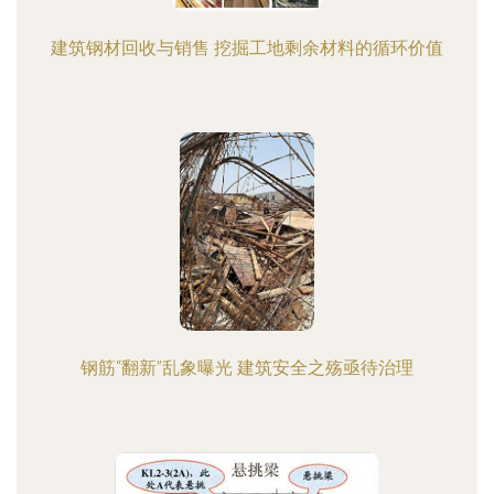
建筑钢材回收与销售 挖掘工地剩余材料的循环价值
钢筋“翻新”乱象曝光 建筑安全之殇亟待治理